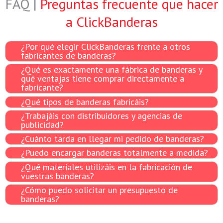
FAQ |
Preguntas frecuente que hacer
a ClickBanderas
¿Por qué elegir ClickBanderas frente a otros
fabricantes de banderas?
¿Qué es exactamente una fábrica de banderas y
qué ventajas tiene comprar directamente a
fabricante?
¿Qué tipos de banderas fabricáis?
¿Trabajáis con distribuidores y agencias de
publicidad?
¿Cuánto tarda en llegar mi pedido de banderas?
¿Puedo encargar banderas totalmente a medida?
¿Qué materiales utilizáis en la fabricación de
vuestras banderas?
¿Cómo puedo solicitar un presupuesto de
banderas?