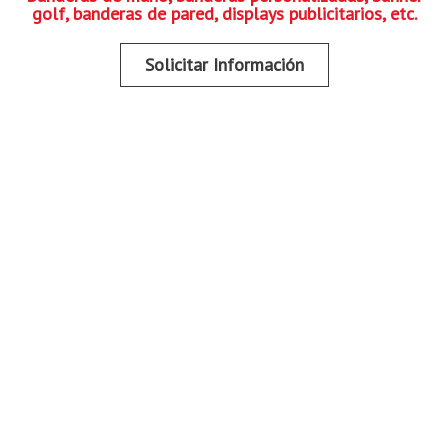
golf, banderas de pared, displays publicitarios, etc.
Solicitar Información
ClickBanderas en Números
+
 M
BANDERAS VENDIDAS
+