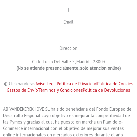
k
a
n
-
m
910 053 202
|
900 525 756
f
Email
info@clickbanderas.es
Dirección
Calle Lucio Del Valle 5, Madrid - 28003
(No se atiende presencialmente, solo atención online)
© Clickbanderas
Aviso Legal
Política de Privacidad
Política de Cookies
Gastos de Envío
Términos y Condiciones
Política de Devoluciones
AB VANDEKERCKHOVE SL ha sido beneficiaria del Fondo Europeo de
Desarrollo Regional cuyo objetivo es mejorar la competitividad de
las Pymes y gracias al cual ha puesto en marcha un Plan de e-
Commerce internacional con el objetivo de mejorar sus ventas
online internacionales en mercados exteriores durante el año