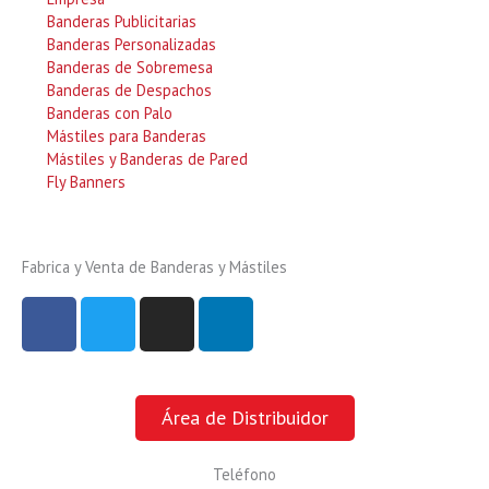
Banderas Publicitarias
Banderas Personalizadas
Banderas de Sobremesa
Banderas de Despachos
Banderas con Palo
Mástiles para Banderas
Mástiles y Banderas de Pared
Fly Banners
Fabrica y Venta de Banderas y Mástiles
F
T
I
L
a
w
n
i
c
i
s
n
e
t
t
k
b
t
a
e
Área de Distribuidor
o
e
g
d
o
r
r
i
Teléfono