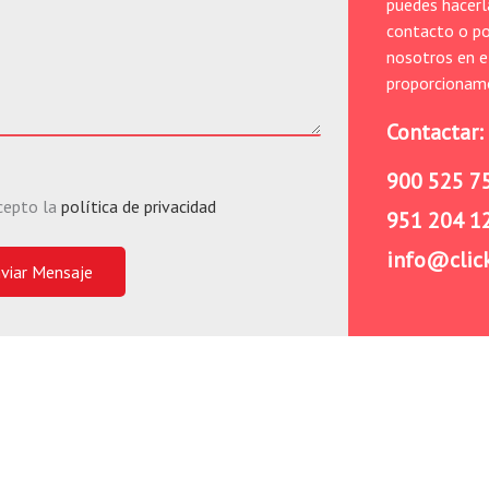
puedes hacerl
contacto o p
nosotros en e
proporcionam
Contactar:
900 525 7
cepto la
política de privacidad
951 204 1
info@clic