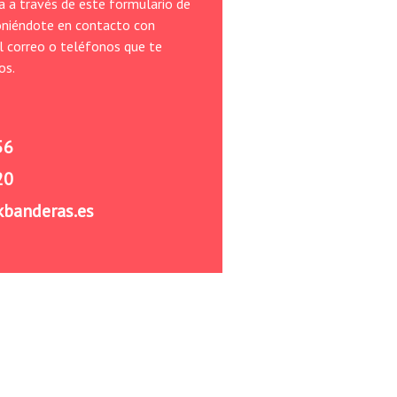
a a través de este formulario de
oniéndote en contacto con
l correo o teléfonos que te
os.
56
20
kbanderas.es