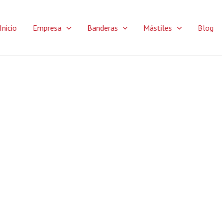
Inicio
Empresa
Banderas
Mástiles
Blog
Contacto
ESTAREMOS ENCANTADOS DE PODER AYUDARTE