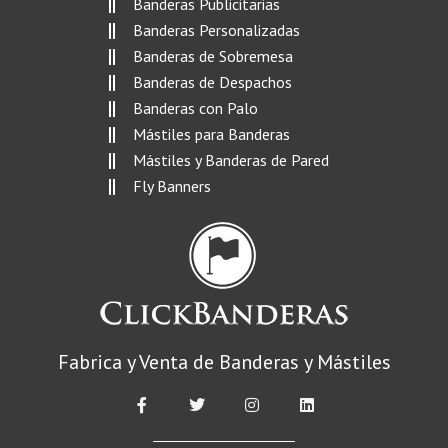
Banderas Publicitarias
Banderas Personalizadas
Banderas de Sobremesa
Banderas de Despachos
Banderas con Palo
Mástiles para Banderas
Mástiles y Banderas de Pared
Fly Banners
Fabrica y Venta de Banderas y Mástiles
F
T
I
L
a
w
n
i
c
i
s
n
e
t
t
k