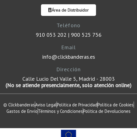
b
t
a
e
o
e
g
d
Área de Distribuidor
o
r
r
i
k
a
n
-
m
Teléfono
f
910 053 202
|
900 525 756
Email
info@clickbanderas.es
Dirección
Calle Lucio Del Valle 5, Madrid - 28003
(No se atiende presencialmente, solo atención online)
© Clickbanderas
Aviso Legal
Política de Privacidad
Política de Cookies
Gastos de Envío
Términos y Condiciones
Política de Devoluciones