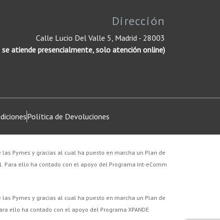
Dirección
Calle Lucio Del Valle 5, Madrid - 28003
 se atiende presencialmente, solo atención online)
diciones
Política de Devoluciones
e las Pymes y gracias al cual ha puesto en marcha un Plan de
21. Para ello ha contado con el apoyo del Programa Int-eComm
e las Pymes y gracias al cual ha puesto en marcha un Plan de
 Para ello ha contado con el apoyo del Programa XPANDE