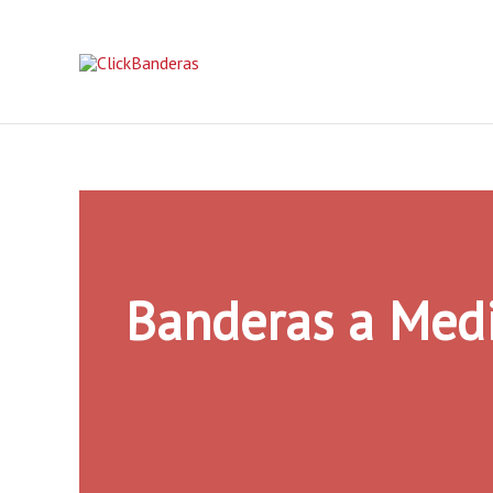
Ir
al
contenido
Banderas a Med