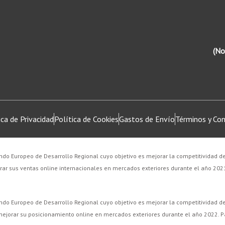
f
(No
ica de Privacidad
Política de Cookies
Gastos de Envío
Términos y Con
do Europeo de Desarrollo Regional cuyo objetivo es mejorar la competitividad d
rar sus ventas online internacionales en mercados exteriores durante el año 20
do Europeo de Desarrollo Regional cuyo objetivo es mejorar la competitividad d
e mejorar su posicionamiento online en mercados exteriores durante el año 2022.