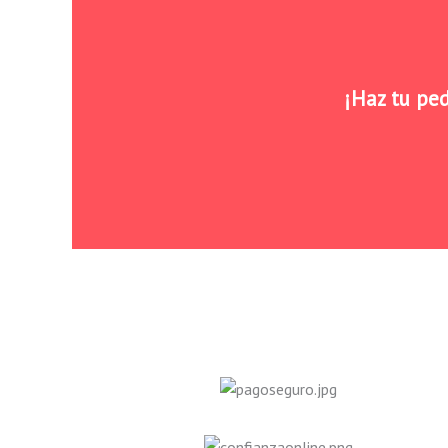
¡Haz tu ped