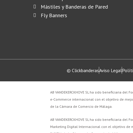
Mástiles y Banderas de Pared
Fly Banners
© Clickbanderas
Aviso Legal
Polít
AB VANDEKERCKHOVE SL ha sido beneficiaria del Fon
e-Commerce internacional con el objetivo de mejo
de la Cámara de Comercio de Málaga.
AB VANDEKERCKHOVE SL ha sido beneficiaria del Fon
Marketing Digital Internacional con el objetivo d