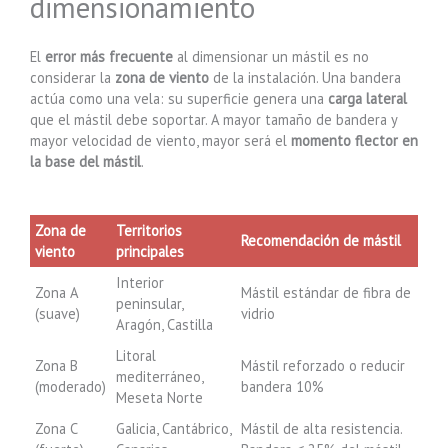
dimensionamiento
El
error más frecuente
al dimensionar un mástil es no
considerar la
zona de viento
de la instalación. Una bandera
actúa como una vela: su superficie genera una
carga lateral
que el mástil debe soportar. A mayor tamaño de bandera y
mayor velocidad de viento, mayor será el
momento flector en
la base del mástil
.
Zona de
Territorios
Recomendación de mástil
viento
principales
Interior
Zona A
Mástil estándar de fibra de
peninsular,
(suave)
vidrio
Aragón, Castilla
Litoral
Zona B
Mástil reforzado o reducir
mediterráneo,
(moderado)
bandera 10%
Meseta Norte
Zona C
Galicia, Cantábrico,
Mástil de alta resistencia.