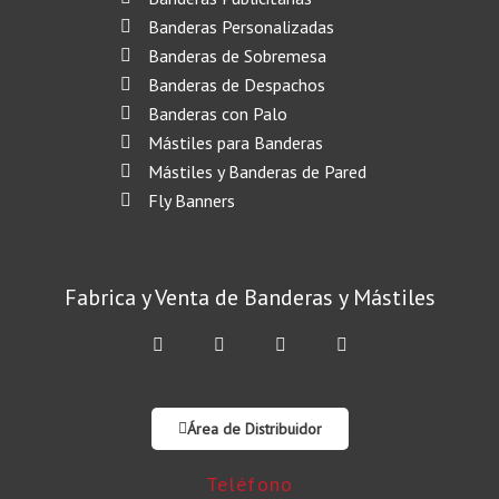
Banderas Personalizadas
Banderas de Sobremesa
Banderas de Despachos
Banderas con Palo
Mástiles para Banderas
Mástiles y Banderas de Pared
Fly Banners
Fabrica y Venta de Banderas y Mástiles
F
T
I
L
a
w
n
i
c
i
s
n
e
t
t
k
b
t
a
e
o
e
g
d
Área de Distribuidor
o
r
r
i
k
a
n
-
m
Teléfono
f