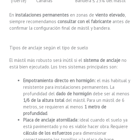
(fuerte)
Canarias
Bandera ≤ 25% del mástil
En
instalaciones permanentes
en zonas de
viento elevado
,
siempre recomendamos
consultar con el fabricante
antes de
confirmar la configuración final de mástil y bandera.
Tipos de anclaje según el tipo de suelo
El mástil más robusto será inútil si el
sistema de anclaje
no
está bien ejecutado. Los tres sistemas principales son:
Empotramiento directo en hormigón:
el más habitual y
resistente para instalaciones permanentes. La
profundidad del
dado de hormigón
debe ser al menos
1/6 de la altura total
del mástil. Para un mástil de 6
metros, se requieren al menos
1 metro de
profundidad
.
Placa de anclaje atornillada:
ideal cuando el suelo ya
está pavimentado y no es viable hacer obra. Requiere
cálculo de los esfuerzos
para dimensionar
correctamente los tornillos y la placa de base.