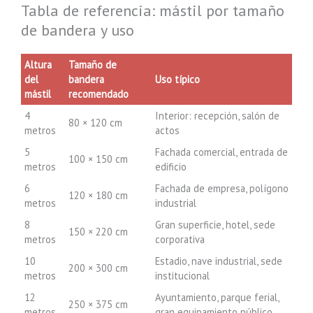
Tabla de referencia: mástil por tamaño
de bandera y uso
Altura
Tamaño de
del
bandera
Uso típico
mástil
recomendado
4
Interior: recepción, salón de
80 × 120 cm
metros
actos
5
Fachada comercial, entrada de
100 × 150 cm
metros
edificio
6
Fachada de empresa, polígono
120 × 180 cm
metros
industrial
8
Gran superficie, hotel, sede
150 × 220 cm
metros
corporativa
10
Estadio, nave industrial, sede
200 × 300 cm
metros
institucional
12
Ayuntamiento, parque ferial,
250 × 375 cm
metros
gran equipamiento público